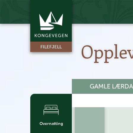
Opple
FILEFJELL
GAMLE LÆRDA
+
Overnatting
-