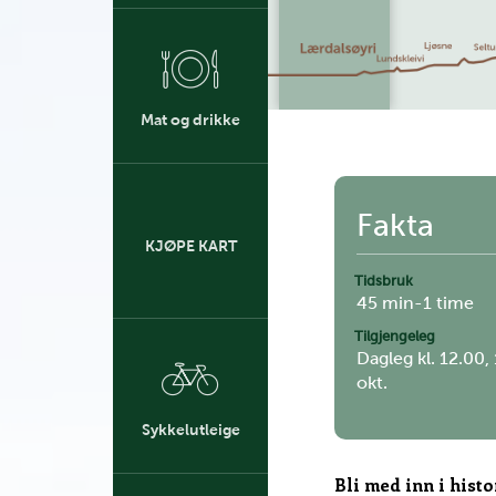
Mat og drikke
Fakta
KJØPE KART
Tidsbruk
45 min-1 time
Tilgjengeleg
Dagleg kl. 12.00, 
okt.
Sykkelutleige
Bli med inn i histo