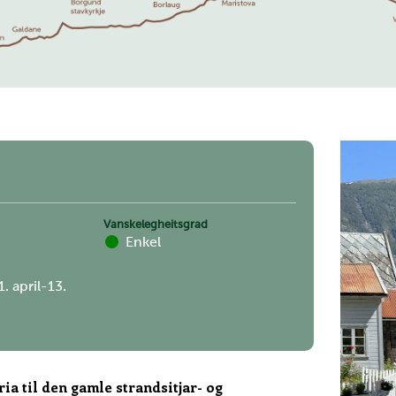
Vanskelegheitsgrad
Enkel
1. april-13.
ria til den gamle strandsitjar- og