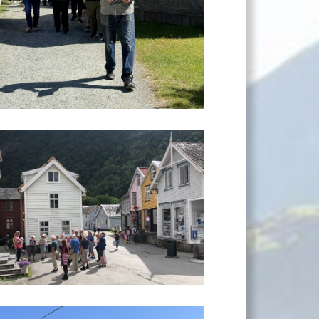
Leaflet
|
Kartverket