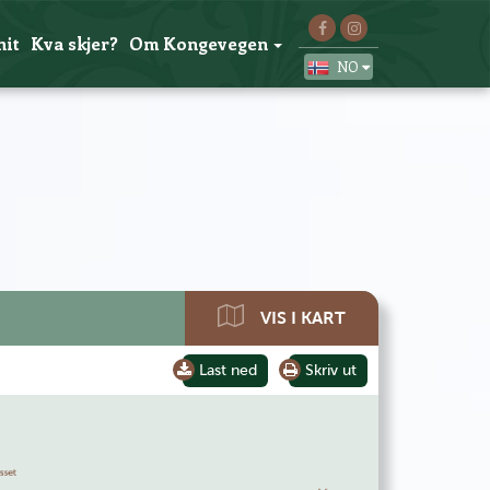
hit
Kva skjer?
Om Kongevegen
NO
VIS I KART
Last ned
Skriv ut