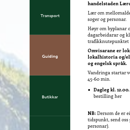
handelstaden Lærd
Lær om mellomalder
Transport
soger og personar.
Høyr om byplanar o
dagarbeidarar og kla
trafikknutepunktet 
Omvisarane er lok
lokalhistoria og/e
Guiding
og engelsk språk.
Vandringa startar 
45-60 min.
Dagleg kl. 12.00
bestilling her
Butikkar
NB:
Dersom de er ei
tidspunkt, send oss 
personar).