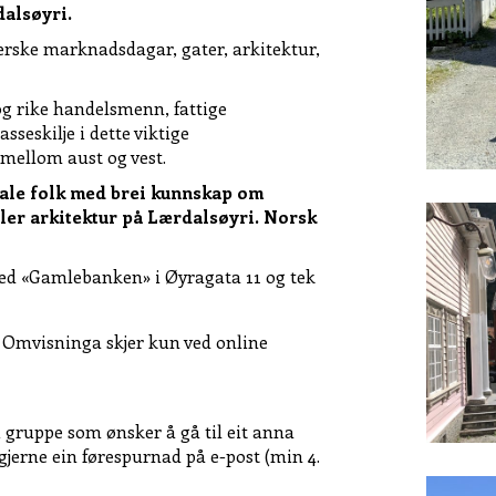
alsøyri.
ske marknadsdagar, gater, arkitektur,
g rike handelsmenn, fattige
sseskilje i dette viktige
mellom aust og vest.
ale folk med brei kunnskap om
ller arkitektur på Lærdalsøyri. Norsk
ved
«
Gamlebanken
»
i Øyragata 11 og tek
.
Omvisninga skjer kun ved online
 gruppe som ønsker å gå til eit anna
gjerne ein førespurnad på e-post (min 4.