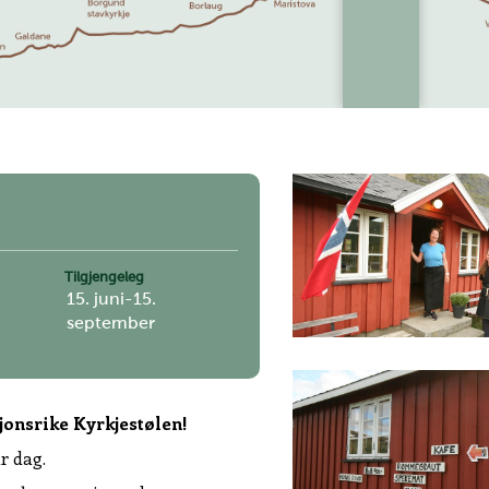
Tilgjengeleg
15. juni-15.
september
jonsrike Kyrkjestølen!
r dag.