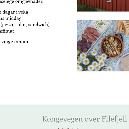
koselege omgjevnader.
 dagar i veka
ens middag
 (pizza, salat, sandwich)
affimat
 svinge innom.
Kongevegen over Filefjell