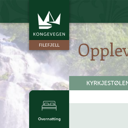
Opple
FILEFJELL
KYRKJESTØLE
+
Overnatting
-