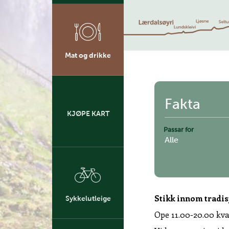
Mat og drikke
Fakta
KJØPE KART
Passar for
Alle
Stikk innom tradis
Sykkelutleige
Ope 11.00-20.00 kva