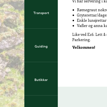
Vi har servering i 
Rømegraut nokre
Transport
Gryterettar/dag
Enkle lunsjrettar
Vafler og anna k
Like ved E16. Lett å
Parkering.
Guiding
Velkommen!
Butikkar