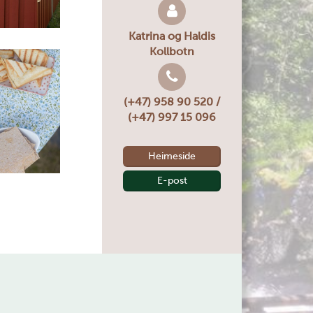
Katrina og Haldis
Leaflet
|
Kartverket
Kollbotn
(+47) 958 90 520 /
(+47) 997 15 096
Heimeside
E-post