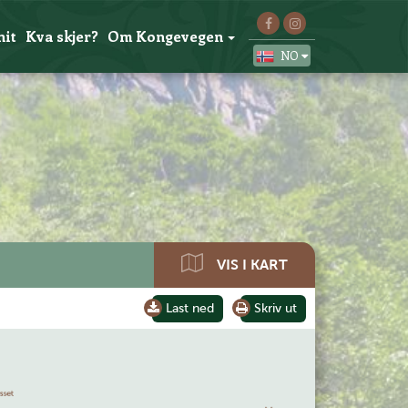
hit
Kva skjer?
Om Kongevegen
NO
VIS I KART
Last ned
Skriv ut