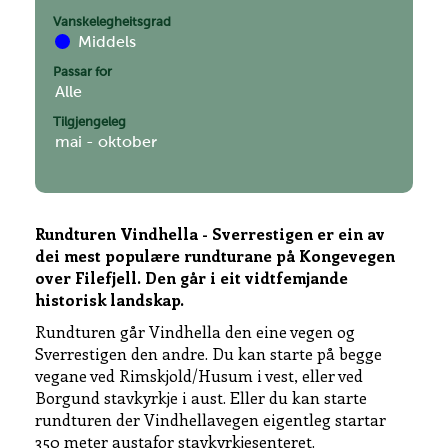
Vanskelegheitsgrad
Middels
Passar for
Alle
Tilgjengeleg
mai - oktober
Leaflet
|
Kartverket
Rundturen Vindhella - Sverrestigen er ein av
dei mest populære rundturane på Kongevegen
over Filefjell. Den går i eit vidtfemjande
historisk landskap.
Rundturen går Vindhella den eine vegen og
Sverrestigen den andre. Du kan starte på begge
vegane ved Rimskjold/Husum i vest, eller ved
Borgund stavkyrkje i aust. Eller du kan starte
rundturen der Vindhellavegen eigentleg startar
350 meter austafor stavkyrkjesenteret.