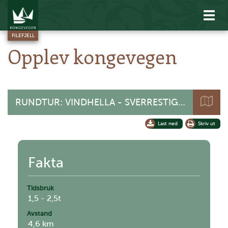
Vis
men
FILEFJELL
Opplev kongevegen
RUNDTUR: VINDHELLA - SVERRESTIGEN
Last ned
Skriv ut
+
Fakta
-
Tidsbruk
1,5 - 2,5t
Avstand
4,6 km