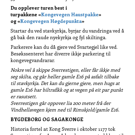
Du opplever turen best i
turpakkene «
Kongevegen Haustpakke
»
og «
Kongevegen Høgdepunkta
»
Startar du ved stavkyrkja, byrjar du vandringa ved å
gå bak den raude nyekyrkja og fyl skiltinga.
Parkerere kan du då gjere ved Svartegjel like ved.
Besøkssenteret har diverre ikkje parkering til
kongevegvandrarar.
Nokre vel å skippe Sverrestigen, eller får ikkje med
seg skilta, og går heller gamle E16 på asfalt tilbake
til stavkyrkja. Det kan du gjerne gjere, men hugs at
gamle E16 har biltrafikk og at vegen på eit par punkt
er rasutsett.
Sverrestigen går oppover lia 200 meter frå der
Vindhellavegen kjem ned til Rimskjold/gamle E16.
BYGDEBORG OG SAGAKONGE
Historia fortel at Kong Sverre i oktober 1177 tok