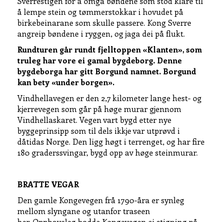
Sverrestigen for å omgå bøndene som stod klare til
å lempe stein og tømmerstokkar i hovudet på
birkebeinarane som skulle passere. Kong Sverre
angreip bøndene i ryggen, og jaga dei på flukt.
Rundturen går rundt fjelltoppen «Klanten», som
truleg har vore ei gamal bygdeborg. Denne
bygdeborga har gitt Borgund namnet. Borgund
kan bety «under borgen».
Vindhellavegen er den 2,7 kilometer lange hest- og
kjerrevegen som går på høge murar gjennom
Vindhellaskaret. Vegen vart bygd etter nye
byggeprinsipp som til dels ikkje var utprøvd i
dåtidas Norge. Den ligg høgt i terrenget, og har fire
180 graderssvingar, bygd opp av høge steinmurar.
BRATTE VEGAR
Den gamle Kongevegen frå 1790-åra er synleg
mellom slyngane og utanfor traseen
her.
Opphaveleg hadde Kongevegen ei stigning på