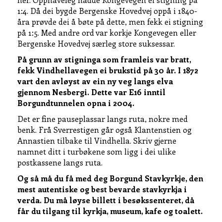
1:4. Då dei bygde Bergenske Hovedvej oppå i 1840-
åra prøvde dei å bøte på dette, men fekk ei stigning
på 1:5. Med andre ord var korkje Kongevegen eller
Bergenske Hovedvej særleg store suksessar.
På grunn av stigninga som framleis var bratt,
fekk Vindhellavegen ei brukstid på 30 år. I 1872
vart den avløyst av ein ny veg langs elva
gjennom Nesbergi. Dette var E16 inntil
Borgundtunnelen opna i 2004.
Det er fine pauseplassar langs ruta, nokre med
benk. Frå Sverrestigen går også Klantenstien og
Annastien tilbake til Vindhella. Skriv gjerne
namnet ditt i turbøkene som ligg i dei ulike
postkassene langs ruta.
Og så må du få med deg Borgund Stavkyrkje, den
mest autentiske og best bevarde stavkyrkja i
verda. Du må løyse billett i besøkssenteret, då
får du tilgang til kyrkja, museum, kafe og toalett.